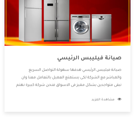
صيانة فيليبس الرئيسي
صيانة فيليبس الرئيسي هدفها سهولة التواصل السريع
والمباشر مع الشركة لكى يستمتع العميل بالتعامل معنا وان
نبقى متواجدين بشكل مميز فى الاسواق فنحن شركة كبيرة نهتم
بكل التفاصيل المهمة للعميل وان يستمتع بالخدمات التى تنفرد
مشاهدة المزيد
الشركة بها والتى تكون منها خدمة الصيانة التى تكون من أهم
الخدمات التى يرغب بها العميل لأنها تحافظ على كفاءة المنتج
كما أن شركة فيليبس تقدم لنا جميع الأجهزة التى نبحث عنها
وأقوى الأسعار التى تكون مناسبة لكثير من العملاء