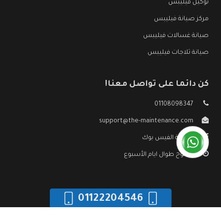
توكيل فيليبس
مركز صيانة فيليبس
صيانة غسالات فيليبس
صيانة ثلاجات فيليبس
كن دائما على تواصل معنا!
01108098347
support@the-maintenance.com
صفحة الفيس بوك
مفتوح طوال ايام الأسبوع
01122204546