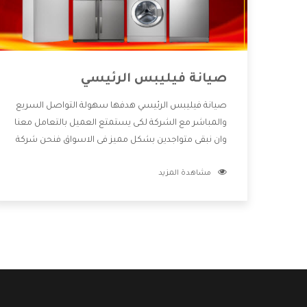
صيانة فيليبس الرئيسي
صيانة فيليبس الرئيسي هدفها سهولة التواصل السريع
والمباشر مع الشركة لكى يستمتع العميل بالتعامل معنا
وان نبقى متواجدين بشكل مميز فى الاسواق فنحن شركة
كبيرة نهتم بكل التفاصيل المهمة للعميل وان يستمتع
مشاهدة المزيد
بالخدمات التى تنفرد الشركة بها والتى تكون منها خدمة
الصيانة التى تكون من أهم الخدمات التى يرغب بها
العميل لأنها تحافظ على كفاءة المنتج كما أن شركة
فيليبس تقدم لنا جميع الأجهزة التى نبحث عنها وأقوى
الأسعار التى تكون مناسبة لكثير من العملاء