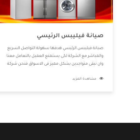
صيانة فيليبس الرئيسي
صيانة فيليبس الرئيسي هدفها سهولة التواصل السريع
والمباشر مع الشركة لكى يستمتع العميل بالتعامل معنا
وان نبقى متواجدين بشكل مميز فى الاسواق فنحن شركة
كبيرة نهتم بكل التفاصيل المهمة للعميل وان يستمتع
مشاهدة المزيد
بالخدمات التى تنفرد الشركة بها والتى تكون منها خدمة
الصيانة التى تكون من أهم الخدمات التى يرغب بها
العميل لأنها تحافظ على كفاءة المنتج كما أن شركة
فيليبس تقدم لنا جميع الأجهزة التى نبحث عنها وأقوى
الأسعار التى تكون مناسبة لكثير من العملاء