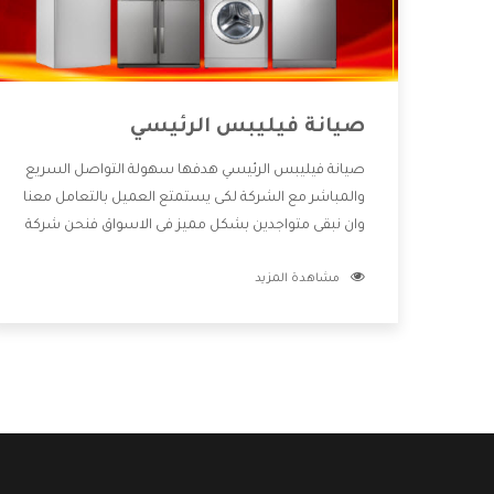
صيانة فيليبس الرئيسي
صيانة فيليبس الرئيسي هدفها سهولة التواصل السريع
والمباشر مع الشركة لكى يستمتع العميل بالتعامل معنا
وان نبقى متواجدين بشكل مميز فى الاسواق فنحن شركة
كبيرة نهتم بكل التفاصيل المهمة للعميل وان يستمتع
مشاهدة المزيد
بالخدمات التى تنفرد الشركة بها والتى تكون منها خدمة
الصيانة التى تكون من أهم الخدمات التى يرغب بها
العميل لأنها تحافظ على كفاءة المنتج كما أن شركة
فيليبس تقدم لنا جميع الأجهزة التى نبحث عنها وأقوى
الأسعار التى تكون مناسبة لكثير من العملاء