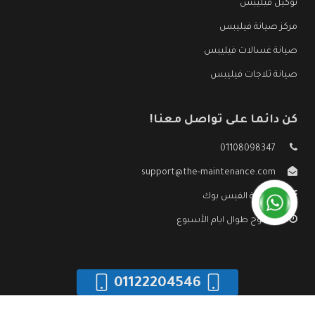
توكيل فيليبس
مركز صيانة فيليبس
صيانة غسالات فيليبس
صيانة ثلاجات فيليبس
كن دائما على تواصل معنا!
01108098347
support@the-maintenance.com
صفحة الفيس بوك
مفتوح طوال ايام الأسبوع
01122204546