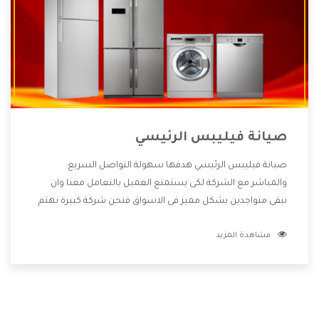
صيانة فيليبس الرئيسي
صيانة فيليبس الرئيسي هدفها سهولة التواصل السريع
والمباشر مع الشركة لكى يستمتع العميل بالتعامل معنا وان
نبقى متواجدين بشكل مميز فى الاسواق فنحن شركة كبيرة نهتم
بكل التفاصيل المهمة للعميل وان يستمتع بالخدمات التى تنفرد
مشاهدة المزيد
الشركة بها والتى تكون منها خدمة الصيانة التى تكون من أهم
الخدمات التى يرغب بها العميل لأنها تحافظ على كفاءة المنتج
كما أن شركة فيليبس تقدم لنا جميع الأجهزة التى نبحث عنها
وأقوى الأسعار التى تكون مناسبة لكثير من العملاء