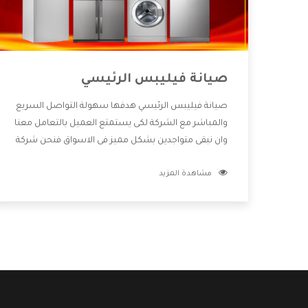
صيانة فيليبس الرئيسي
صيانة فيليبس الرئيسي هدفها سهولة التواصل السريع
والمباشر مع الشركة لكى يستمتع العميل بالتعامل معنا
وان نبقى متواجدين بشكل مميز فى الاسواق فنحن شركة
كبيرة نهتم بكل التفاصيل المهمة للعميل وان يستمتع
مشاهدة المزيد
بالخدمات التى تنفرد الشركة بها والتى تكون منها خدمة
الصيانة التى تكون من أهم الخدمات التى يرغب بها
العميل لأنها تحافظ على كفاءة المنتج كما أن شركة
فيليبس تقدم لنا جميع الأجهزة التى نبحث عنها وأقوى
الأسعار التى تكون مناسبة لكثير من العملاء