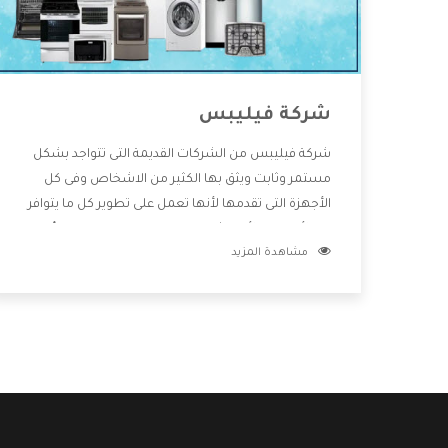
شركة فيليبس
شركة فيليبس من الشركات القديمة التى تتواجد بشكل
مستمر وثابت ويثق بها الكثير من الاشخاص وفى كل
الأجهزة التى تقدمها لأنها تعمل على تطوير كل ما يتوافر
فى الأسواق ولأنها شركة معروفة تهتم جدا بتوفير أفضل
مشاهدة المزيد
خدمات ما بعد البيع مع المنتجات وتقدم للعملاء أقوى
العروض والخصومات التى تسهل على المستهلك
الاستمتاع بشراء جميع ما نقدمه لكم معنا هتجد كل ما
هو جديد وأفضل