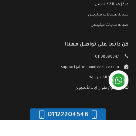
مركز صيانة فيليبس
صيانة غسالات فيليبس
صيانة ثلاجات فيليبس
كن دائما على تواصل معنا!
01108098347
support@the-maintenance.com
صفحة الفيس بوك
مفتوح طوال ايام الأسبوع
01122204546
جميع الحقوق محفوظه ©
صيانة فيليبس