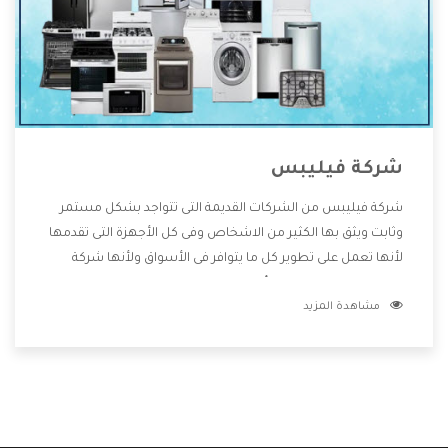
شركة فيليبس
شركة فيليبس من الشركات القديمة التى تتواجد بشكل مستمر
وثابت ويثق بها الكثير من الاشخاص وفى كل الأجهزة التى تقدمها
لأنها تعمل على تطوير كل ما يتوافر فى الأسواق ولأنها شركة
معروفة تهتم جدا بتوفير أفضل خدمات ما بعد البيع مع المنتجات
مشاهدة المزيد
وتقدم للعملاء أقوى العروض والخصومات التى تسهل على
المستهلك الاستمتاع بشراء جميع ما نقدمه لكم معنا هتجد كل
ما هو جديد وأفضل