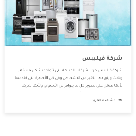
شركة فيليبس
شركة فيليبس من الشركات القديمة التى تتواجد بشكل مستمر
وثابت ويثق بها الكثير من الاشخاص وفى كل الأجهزة التى تقدمها
لأنها تعمل على تطوير كل ما يتوافر فى الأسواق ولأنها شركة
معروفة تهتم جدا بتوفير أفضل خدمات ما بعد البيع مع المنتجات
مشاهدة المزيد
وتقدم للعملاء أقوى العروض والخصومات التى تسهل على
المستهلك الاستمتاع بشراء جميع ما نقدمه لكم معنا هتجد كل
ما هو جديد وأفضل