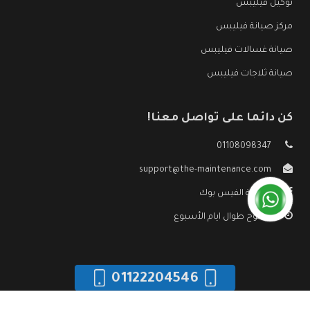
توكيل فيليبس
مركز صيانة فيليبس
صيانة غسالات فيليبس
صيانة ثلاجات فيليبس
كن دائما على تواصل معنا!
01108098347
support@the-maintenance.com
صفحة الفيس بوك
مفتوح طوال ايام الأسبوع
01122204546