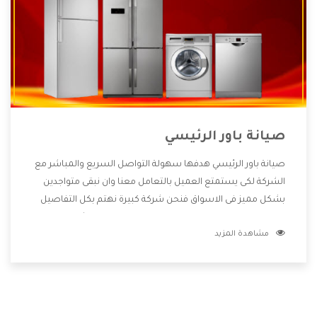
صيانة باور الرئيسي
صيانة باور الرئيسي هدفها سهولة التواصل السريع والمباشر مع
الشركة لكى يستمتع العميل بالتعامل معنا وان نبقى متواجدين
بشكل مميز فى الاسواق فنحن شركة كبيرة نهتم بكل التفاصيل
المهمة للعميل وان يستمتع بالخدمات التى تنفرد الشركة بها
مشاهدة المزيد
والتى تكون منها خدمة الصيانة التى تكون من أهم الخدمات التى
يرغب بها العميل لأنها تحافظ على كفاءة المنتج كما أن شركة باور
تقدم لنا جميع الأجهزة التى نبحث عنها وأقوى الأسعار التى تكون
مناسبة لكثير من العملاء