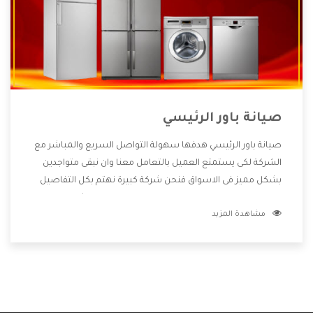
صيانة باور الرئيسي
صيانة باور الرئيسي هدفها سهولة التواصل السريع والمباشر مع
الشركة لكى يستمتع العميل بالتعامل معنا وان نبقى متواجدين
بشكل مميز فى الاسواق فنحن شركة كبيرة نهتم بكل التفاصيل
المهمة للعميل وان يستمتع بالخدمات التى تنفرد الشركة بها
مشاهدة المزيد
والتى تكون منها خدمة الصيانة التى تكون من أهم الخدمات التى
يرغب بها العميل لأنها تحافظ على كفاءة المنتج كما أن شركة باور
تقدم لنا جميع الأجهزة التى نبحث عنها وأقوى الأسعار التى تكون
مناسبة لكثير من العملاء