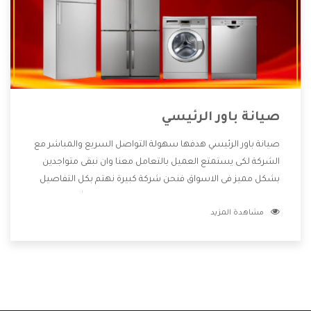
صيانة باور الرئيسي
صيانة باور الرئيسي هدفها سهولة التواصل السريع والمباشر مع
الشركة لكى يستمتع العميل بالتعامل معنا وان نبقى متواجدين
بشكل مميز فى الاسواق فنحن شركة كبيرة نهتم بكل التفاصيل
المهمة للعميل وان يستمتع بالخدمات التى تنفرد الشركة بها
مشاهدة المزيد
والتى تكون منها خدمة الصيانة التى تكون من أهم الخدمات التى
يرغب بها العميل لأنها تحافظ على كفاءة المنتج كما أن شركة باور
تقدم لنا جميع الأجهزة التى نبحث عنها وأقوى الأسعار التى تكون
مناسبة لكثير من العملاء