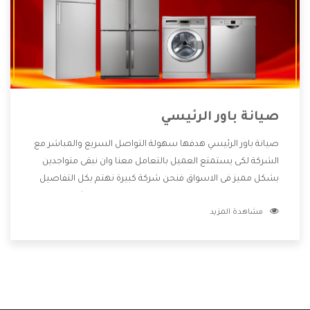
صيانة باور الرئيسي
صيانة باور الرئيسي هدفها سهولة التواصل السريع والمباشر مع
الشركة لكى يستمتع العميل بالتعامل معنا وان نبقى متواجدين
بشكل مميز فى الاسواق فنحن شركة كبيرة نهتم بكل التفاصيل
المهمة للعميل وان يستمتع بالخدمات التى تنفرد الشركة بها
مشاهدة المزيد
والتى تكون منها خدمة الصيانة التى تكون من أهم الخدمات التى
يرغب بها العميل لأنها تحافظ على كفاءة المنتج كما أن شركة باور
تقدم لنا جميع الأجهزة التى نبحث عنها وأقوى الأسعار التى تكون
مناسبة لكثير من العملاء