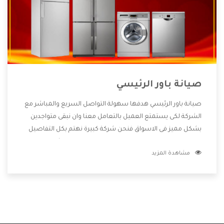
صيانة باور الرئيسي
صيانة باور الرئيسي هدفها سهولة التواصل السريع والمباشر مع
الشركة لكى يستمتع العميل بالتعامل معنا وان نبقى متواجدين
بشكل مميز فى الاسواق فنحن شركة كبيرة نهتم بكل التفاصيل
المهمة للعميل وان يستمتع بالخدمات التى تنفرد الشركة بها
مشاهدة المزيد
والتى تكون منها خدمة الصيانة التى تكون من أهم الخدمات التى
يرغب بها العميل لأنها تحافظ على كفاءة المنتج كما أن شركة باور
تقدم لنا جميع الأجهزة التى نبحث عنها وأقوى الأسعار التى تكون
مناسبة لكثير من العملاء