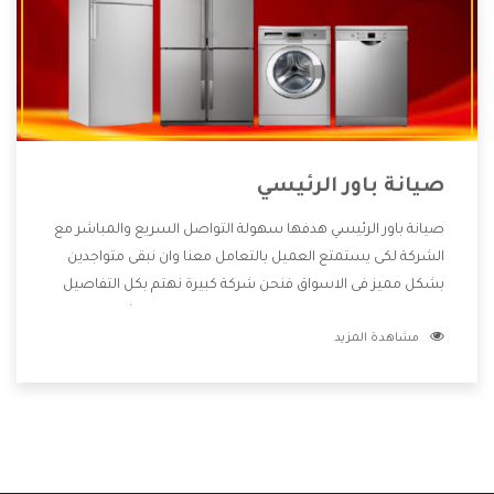
صيانة باور الرئيسي
صيانة باور الرئيسي هدفها سهولة التواصل السريع والمباشر مع
الشركة لكى يستمتع العميل بالتعامل معنا وان نبقى متواجدين
بشكل مميز فى الاسواق فنحن شركة كبيرة نهتم بكل التفاصيل
المهمة للعميل وان يستمتع بالخدمات التى تنفرد الشركة بها
مشاهدة المزيد
والتى تكون منها خدمة الصيانة التى تكون من أهم الخدمات التى
يرغب بها العميل لأنها تحافظ على كفاءة المنتج كما أن شركة باور
تقدم لنا جميع الأجهزة التى نبحث عنها وأقوى الأسعار التى تكون
مناسبة لكثير من العملاء