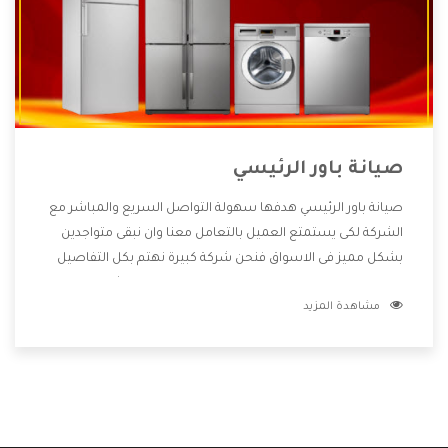
صيانة باور الرئيسي
صيانة باور الرئيسي هدفها سهولة التواصل السريع والمباشر مع
الشركة لكى يستمتع العميل بالتعامل معنا وان نبقى متواجدين
بشكل مميز فى الاسواق فنحن شركة كبيرة نهتم بكل التفاصيل
المهمة للعميل وان يستمتع بالخدمات التى تنفرد الشركة بها
مشاهدة المزيد
والتى تكون منها خدمة الصيانة التى تكون من أهم الخدمات التى
يرغب بها العميل لأنها تحافظ على كفاءة المنتج كما أن شركة باور
تقدم لنا جميع الأجهزة التى نبحث عنها وأقوى الأسعار التى تكون
مناسبة لكثير من العملاء