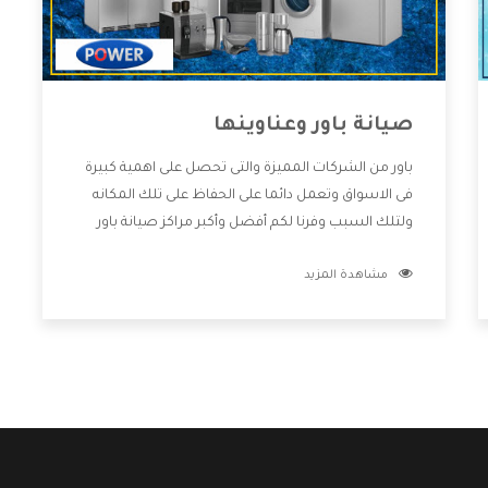
صيانة باور وعناوينها
باور من الشركات المميزة والتى تحصل على اهمية كبيرة
فى الاسواق وتعمل دائما على الحفاظ على تلك المكانه
ولتلك السبب وفرنا لكم أفضل وأكبر مراكز صيانة باور
وعناوينها حتى يكون قريب من كل العملاء ويستطيع
مشاهدة المزيد
القيام بتصليح جميع المنتجات دون اى ازعاج كما أننا نهتم
بكل ما يحتاجه المستهلك لكى نحافظ على ثقتهم بنا
،وهتستمتع بأقوى العروض والخدمات ما بعد البيع التى
ترضى العميل