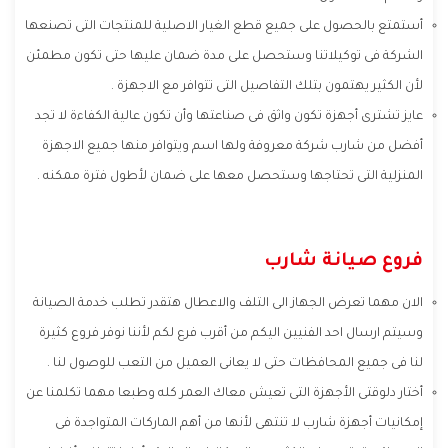
أستمتع بالحصول على جميع قطع الغيار الاصلية للمنتجات التى تصنعها
الشركة فى توكيلاتنا وستحصل على مدة ضمان عليها حتى تكون مطمئن
لأن الكثير يهتمون بتلك التفاصيل التى تتوافر مع الاجهزة .
عايز تشترى أجهزة تكون واثق فى صناعتها وأن تكون عالية الكفاءة لا تجد
أفضل من شارب شركة معروفة ولها اسم ويتوافر منها جميع الاجهزة
المنزلية التى تحتاجها وستحصل معها على ضمان لأطول فترة ممكنه .
فروع صيانة شارب
الان مهما تعرض الجهاز الى التلف والاعطال هتقدر تطلب خدمة الصيانة
وسيتم ارسال احد الفنيين اليكم من أقرب فرع لكم لأننا نوفر فروع كثيرة
لنا فى جميع المحافظات حتى لا يعانى العميل من التعب للوصول لنا .
أختار دلوقتى الأجهزة التى تعيش معاك العمر كله وطبعا مهما تكلمنا عن
إمكانيات أجهزة شارب لا تنتهى لأنها من أهم الماركات المتواجدة فى