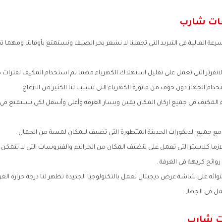
ات شارب
عة العالية فى التبريد التى تجعلنا لا نشعر بحر الصيف ونستمتع بأوقاتنا ومهما ت
لانفرتر التى تعمل على تقليل استهلاك الكهرباء مهما تم استخدام المكيف لفترات 
ام الجهاز دون خوف من فاتورة الكهرباء التى تسبب لنا الكثير من الازعاج .
ء المكيف فى جميع اركان المكان يمين ويسار الغرفه وأعلى وأسفل لكى نستمتع ف
 جميع الديكورات الحديثة المتطورة التى تضيف للمكان لمسة من الجمال .
لازما كلاستر التى تعمل على تنظيف المكان من الجراثيم والفيروسات التى لا نتمك
 روائح كريهة فى الغرفة .
وائه على شاشة عرض ديجيتال تعمل بالتكنولوجيا الجديدة تظهر لنا درجة حرارة الغرف
ل فى الجهاز .
ت شارب