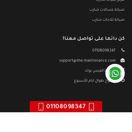
مركز صيانة شارب
صيانة غسالات شارب
صيانة ثلاجات شارب
كن دائما على تواصل معنا!
01108098347
support@the-maintenance.com
صفحة الفيس بوك
مفتوح طوال ايام الأسبوع
01108098347
جميع الحقوق محفوظه ©
صيانة شارب