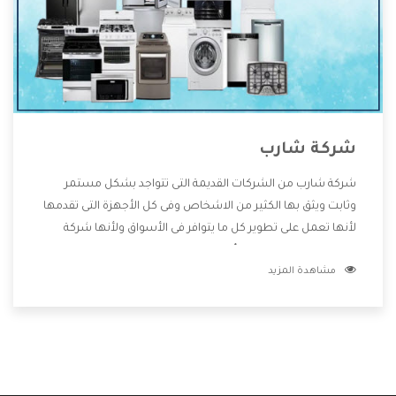
شركة شارب
شركة شارب من الشركات القديمة التى تتواجد بشكل مستمر
وثابت ويثق بها الكثير من الاشخاص وفى كل الأجهزة التى تقدمها
لأنها تعمل على تطوير كل ما يتوافر فى الأسواق ولأنها شركة
معروفة تهتم جدا بتوفير أفضل خدمات ما بعد البيع مع المنتجات
مشاهدة المزيد
وتقدم للعملاء أقوى العروض والخصومات التى تسهل على
المستهلك الاستمتاع بشراء جميع ما نقدمه لكم معنا هتجد كل
ما هو جديد وأفضل