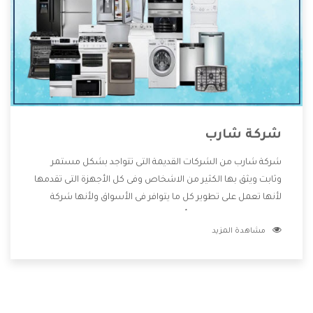
شركة شارب
شركة شارب من الشركات القديمة التى تتواجد بشكل مستمر
وثابت ويثق بها الكثير من الاشخاص وفى كل الأجهزة التى تقدمها
لأنها تعمل على تطوير كل ما يتوافر فى الأسواق ولأنها شركة
معروفة تهتم جدا بتوفير أفضل خدمات ما بعد البيع مع المنتجات
مشاهدة المزيد
وتقدم للعملاء أقوى العروض والخصومات التى تسهل على
المستهلك الاستمتاع بشراء جميع ما نقدمه لكم معنا هتجد كل
ما هو جديد وأفضل