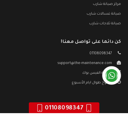
مركز صيانة شارب
صيانة غسالات شارب
صيانة ثلاجات شارب
كن دائما على تواصل معنا!
01108098347
support@the-maintenance.com
صفحة الفيس بوك
مفتوح طوال ايام الأسبوع
01108098347
جميع الحقوق محفوظه ©
صيانة شارب