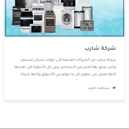
شركة شارب
شركة شارب من الشركات القديمة التى تتواجد بشكل مستمر
وثابت ويثق بها الكثير من الاشخاص وفى كل الأجهزة التى تقدمها
لأنها تعمل على تطوير كل ما يتوافر فى الأسواق ولأنها شركة
معروفة تهتم جدا بتوفير أفضل خدمات ما بعد البيع مع المنتجات
مشاهدة المزيد
وتقدم للعملاء أقوى العروض والخصومات التى تسهل على
المستهلك الاستمتاع بشراء جميع ما نقدمه لكم معنا هتجد كل
ما هو جديد وأفضل