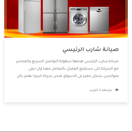
صيانة شارب الرئيسي
صيانة شارب الرئيسي هدفها سهولة التواصل السريع والمباشر
مع الشركة لكى يستمتع العميل بالتعامل معنا وان نبقى
متواجدين بشكل مميز فى الاسواق فنحن شركة كبيرة نهتم بكل
التفاصيل المهمة للعميل وان يستمتع بالخدمات التى تنفرد
مشاهدة المزيد
الشركة بها والتى تكون منها خدمة الصيانة التى تكون من أهم
الخدمات التى يرغب بها العميل لأنها تحافظ على كفاءة المنتج
كما أن شركة شارب تقدم لنا جميع الأجهزة التى نبحث عنها وأقوى
الأسعار التى تكون مناسبة لكثير من العملاء