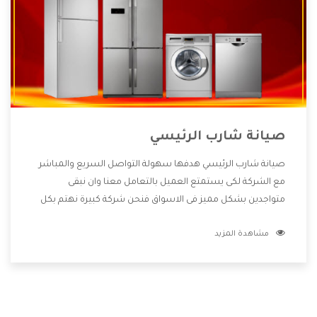
صيانة شارب الرئيسي
صيانة شارب الرئيسي هدفها سهولة التواصل السريع والمباشر
مع الشركة لكى يستمتع العميل بالتعامل معنا وان نبقى
متواجدين بشكل مميز فى الاسواق فنحن شركة كبيرة نهتم بكل
التفاصيل المهمة للعميل وان يستمتع بالخدمات التى تنفرد
مشاهدة المزيد
الشركة بها والتى تكون منها خدمة الصيانة التى تكون من أهم
الخدمات التى يرغب بها العميل لأنها تحافظ على كفاءة المنتج
كما أن شركة شارب تقدم لنا جميع الأجهزة التى نبحث عنها وأقوى
الأسعار التى تكون مناسبة لكثير من العملاء