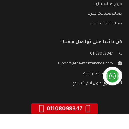
مركز صيانة شارب
صيانة غسالات شارب
صيانة ثلاجات شارب
كن دائما على تواصل معنا!
01108098347
support@the-maintenance.com
صفحة الفيس بوك
مفتوح طوال ايام الأسبوع
01108098347
جميع الحقوق محفوظه ©
صيانة شارب