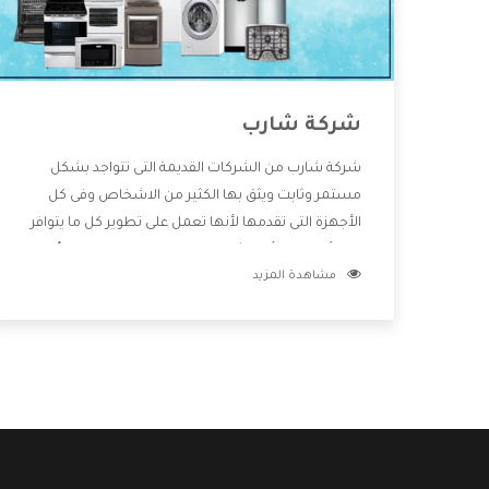
شركة شارب
شركة شارب من الشركات القديمة التى تتواجد بشكل
مستمر وثابت ويثق بها الكثير من الاشخاص وفى كل
الأجهزة التى تقدمها لأنها تعمل على تطوير كل ما يتوافر
فى الأسواق ولأنها شركة معروفة تهتم جدا بتوفير أفضل
مشاهدة المزيد
خدمات ما بعد البيع مع المنتجات وتقدم للعملاء أقوى
العروض والخصومات التى تسهل على المستهلك
الاستمتاع بشراء جميع ما نقدمه لكم معنا هتجد كل ما
هو جديد وأفضل