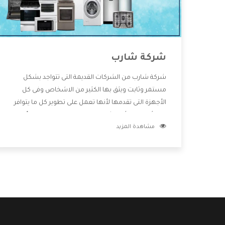
شركة شارب
شركة شارب من الشركات القديمة التى تتواجد بشكل
مستمر وثابت ويثق بها الكثير من الاشخاص وفى كل
الأجهزة التى تقدمها لأنها تعمل على تطوير كل ما يتوافر
فى الأسواق ولأنها شركة معروفة تهتم جدا بتوفير أفضل
مشاهدة المزيد
خدمات ما بعد البيع مع المنتجات وتقدم للعملاء أقوى
العروض والخصومات التى تسهل على المستهلك
الاستمتاع بشراء جميع ما نقدمه لكم معنا هتجد كل ما
هو جديد وأفضل