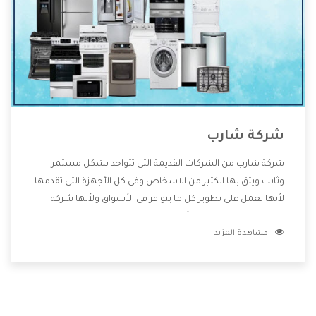
شركة شارب
شركة شارب من الشركات القديمة التى تتواجد بشكل مستمر
وثابت ويثق بها الكثير من الاشخاص وفى كل الأجهزة التى تقدمها
لأنها تعمل على تطوير كل ما يتوافر فى الأسواق ولأنها شركة
معروفة تهتم جدا بتوفير أفضل خدمات ما بعد البيع مع المنتجات
مشاهدة المزيد
وتقدم للعملاء أقوى العروض والخصومات التى تسهل على
المستهلك الاستمتاع بشراء جميع ما نقدمه لكم معنا هتجد كل
ما هو جديد وأفضل