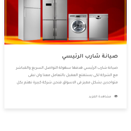
صيانة شارب الرئيسي
صيانة شارب الرئيسي هدفها سهولة التواصل السريع والمباشر
مع الشركة لكى يستمتع العميل بالتعامل معنا وان نبقى
متواجدين بشكل مميز فى الاسواق فنحن شركة كبيرة نهتم بكل
التفاصيل المهمة للعميل وان يستمتع بالخدمات التى تنفرد
مشاهدة المزيد
الشركة بها والتى تكون منها خدمة الصيانة التى تكون من أهم
الخدمات التى يرغب بها العميل لأنها تحافظ على كفاءة المنتج
كما أن شركة شارب تقدم لنا جميع الأجهزة التى نبحث عنها وأقوى
الأسعار التى تكون مناسبة لكثير من العملاء