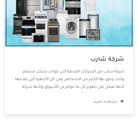
شركة شارب
شركة شارب من الشركات القديمة التى تتواجد بشكل مستمر
وثابت ويثق بها الكثير من الاشخاص وفى كل الأجهزة التى تقدمها
لأنها تعمل على تطوير كل ما يتوافر فى الأسواق ولأنها شركة
معروفة تهتم جدا بتوفير أفضل خدمات ما بعد البيع مع المنتجات
مشاهدة المزيد
وتقدم للعملاء أقوى العروض والخصومات التى تسهل على
المستهلك الاستمتاع بشراء جميع ما نقدمه لكم معنا هتجد كل
ما هو جديد وأفضل