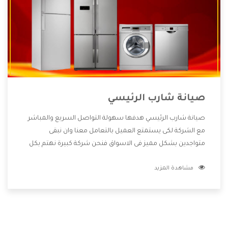
صيانة شارب الرئيسي
صيانة شارب الرئيسي هدفها سهولة التواصل السريع والمباشر
مع الشركة لكى يستمتع العميل بالتعامل معنا وان نبقى
متواجدين بشكل مميز فى الاسواق فنحن شركة كبيرة نهتم بكل
التفاصيل المهمة للعميل وان يستمتع بالخدمات التى تنفرد
مشاهدة المزيد
الشركة بها والتى تكون منها خدمة الصيانة التى تكون من أهم
الخدمات التى يرغب بها العميل لأنها تحافظ على كفاءة المنتج
كما أن شركة شارب تقدم لنا جميع الأجهزة التى نبحث عنها وأقوى
الأسعار التى تكون مناسبة لكثير من العملاء