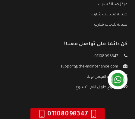
مركز صيانة شارب
صيانة غسالات شارب
صيانة ثلاجات شارب
كن دائما على تواصل معنا!
01108098347
support@the-maintenance.com
صفحة الفيس بوك
مفتوح طوال ايام الأسبوع
01108098347
جميع الحقوق محفوظه ©
صيانة شارب