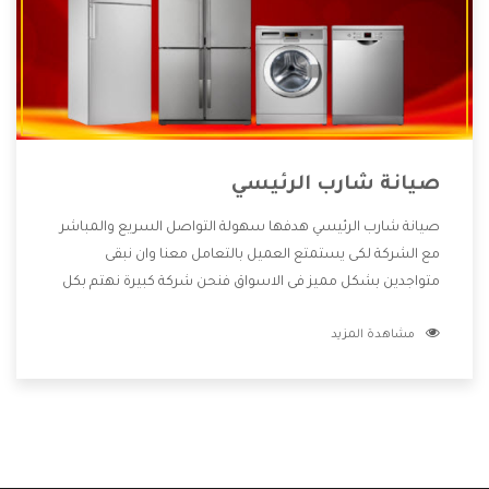
صيانة شارب الرئيسي
صيانة شارب الرئيسي هدفها سهولة التواصل السريع والمباشر
مع الشركة لكى يستمتع العميل بالتعامل معنا وان نبقى
متواجدين بشكل مميز فى الاسواق فنحن شركة كبيرة نهتم بكل
التفاصيل المهمة للعميل وان يستمتع بالخدمات التى تنفرد
مشاهدة المزيد
الشركة بها والتى تكون منها خدمة الصيانة التى تكون من أهم
الخدمات التى يرغب بها العميل لأنها تحافظ على كفاءة المنتج
كما أن شركة شارب تقدم لنا جميع الأجهزة التى نبحث عنها وأقوى
الأسعار التى تكون مناسبة لكثير من العملاء