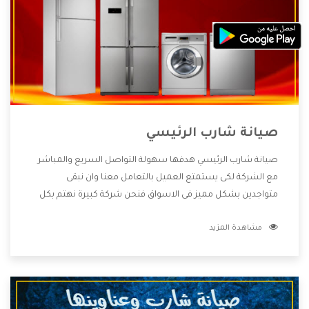
صيانة شارب الرئيسي
صيانة شارب الرئيسي هدفها سهولة التواصل السريع والمباشر
مع الشركة لكى يستمتع العميل بالتعامل معنا وان نبقى
متواجدين بشكل مميز فى الاسواق فنحن شركة كبيرة نهتم بكل
التفاصيل المهمة للعميل وان يستمتع بالخدمات التى تنفرد
مشاهدة المزيد
الشركة بها والتى تكون منها خدمة الصيانة التى تكون من أهم
الخدمات التى يرغب بها العميل لأنها تحافظ على كفاءة المنتج
كما أن شركة شارب تقدم لنا جميع الأجهزة التى نبحث عنها وأقوى
الأسعار التى تكون مناسبة لكثير من العملاء