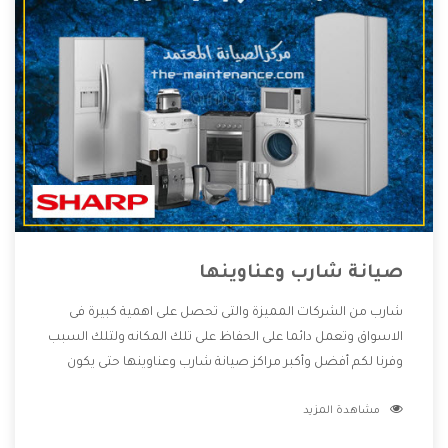
صيانة شارب وعناوينها
شارب من الشركات المميزة والتى تحصل على اهمية كبيرة فى
الاسواق وتعمل دائما على الحفاظ على تلك المكانه ولتلك السبب
وفرنا لكم أفضل وأكبر مراكز صيانة شارب وعناوينها حتى يكون
قريب من كل العملاء ويستطيع القيام بتصليح جميع المنتجات
مشاهدة المزيد
دون اى ازعاج كما أننا نهتم بكل ما يحتاجه المستهلك لكى نحافظ
على ثقتهم بنا ،وهتستمتع بأقوى العروض والخدمات ما بعد البيع