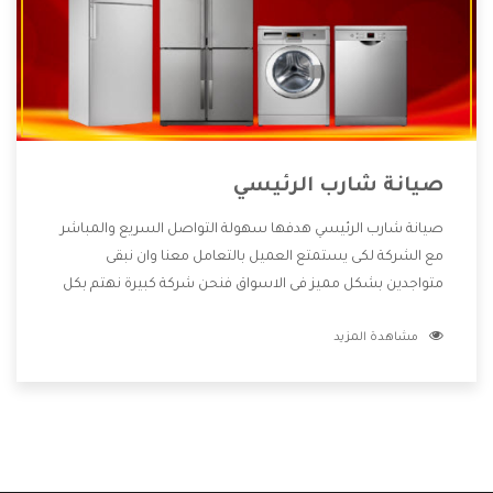
صيانة شارب الرئيسي
صيانة شارب الرئيسي هدفها سهولة التواصل السريع والمباشر
مع الشركة لكى يستمتع العميل بالتعامل معنا وان نبقى
متواجدين بشكل مميز فى الاسواق فنحن شركة كبيرة نهتم بكل
التفاصيل المهمة للعميل وان يستمتع بالخدمات التى تنفرد
مشاهدة المزيد
الشركة بها والتى تكون منها خدمة الصيانة التى تكون من أهم
الخدمات التى يرغب بها العميل لأنها تحافظ على كفاءة المنتج
كما أن شركة شارب تقدم لنا جميع الأجهزة التى نبحث عنها وأقوى
الأسعار التى تكون مناسبة لكثير من العملاء