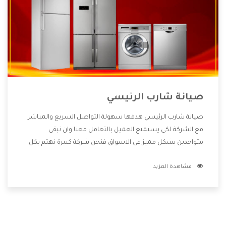
صيانة شارب الرئيسي
صيانة شارب الرئيسي هدفها سهولة التواصل السريع والمباشر
مع الشركة لكى يستمتع العميل بالتعامل معنا وان نبقى
متواجدين بشكل مميز فى الاسواق فنحن شركة كبيرة نهتم بكل
التفاصيل المهمة للعميل وان يستمتع بالخدمات التى تنفرد
مشاهدة المزيد
الشركة بها والتى تكون منها خدمة الصيانة التى تكون من أهم
الخدمات التى يرغب بها العميل لأنها تحافظ على كفاءة المنتج
كما أن شركة شارب تقدم لنا جميع الأجهزة التى نبحث عنها وأقوى
الأسعار التى تكون مناسبة لكثير من العملاء