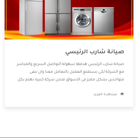
صيانة شارب الرئيسي
صيانة شارب الرئيسي هدفها سهولة التواصل السريع والمباشر
مع الشركة لكى يستمتع العميل بالتعامل معنا وان نبقى
متواجدين بشكل مميز فى الاسواق فنحن شركة كبيرة نهتم بكل
التفاصيل المهمة للعميل وان يستمتع بالخدمات التى تنفرد
مشاهدة المزيد
الشركة بها والتى تكون منها خدمة الصيانة التى تكون من أهم
الخدمات التى يرغب بها العميل لأنها تحافظ على كفاءة المنتج
كما أن شركة شارب تقدم لنا جميع الأجهزة التى نبحث عنها وأقوى
الأسعار التى تكون مناسبة لكثير من العملاء