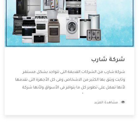
شركة شارب
شركة شارب من الشركات القديمة التى تتواجد بشكل مستمر
وثابت ويثق بها الكثير من الاشخاص وفى كل الأجهزة التى تقدمها
لأنها تعمل على تطوير كل ما يتوافر فى الأسواق ولأنها شركة
معروفة تهتم جدا بتوفير أفضل خدمات ما بعد البيع مع المنتجات
مشاهدة المزيد
وتقدم للعملاء أقوى العروض والخصومات التى تسهل على
المستهلك الاستمتاع بشراء جميع ما نقدمه لكم معنا هتجد كل
ما هو جديد وأفضل