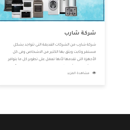
شركة شارب
شركة شارب من الشركات القديمة التى تتواجد بشكل
مستمر وثابت ويثق بها الكثير من الاشخاص وفى كل
الأجهزة التى تقدمها لأنها تعمل على تطوير كل ما يتوافر
فى الأسواق ولأنها شركة معروفة تهتم جدا بتوفير أفضل
مشاهدة المزيد
خدمات ما بعد البيع مع المنتجات وتقدم للعملاء أقوى
العروض والخصومات التى تسهل على المستهلك
الاستمتاع بشراء جميع ما نقدمه لكم معنا هتجد كل ما
هو جديد وأفضل