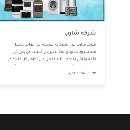
شركة شارب
شركة شارب من الشركات القديمة التى تتواجد بشكل
مستمر وثابت ويثق بها الكثير من الاشخاص وفى كل
الأجهزة التى تقدمها لأنها تعمل على تطوير كل ما يتوافر
فى الأسواق ولأنها شركة معروفة تهتم جدا بتوفير أفضل
مشاهدة المزيد
خدمات ما بعد البيع مع المنتجات وتقدم للعملاء أقوى
العروض والخصومات التى تسهل على المستهلك
الاستمتاع بشراء جميع ما نقدمه لكم معنا هتجد كل ما
هو جديد وأفضل