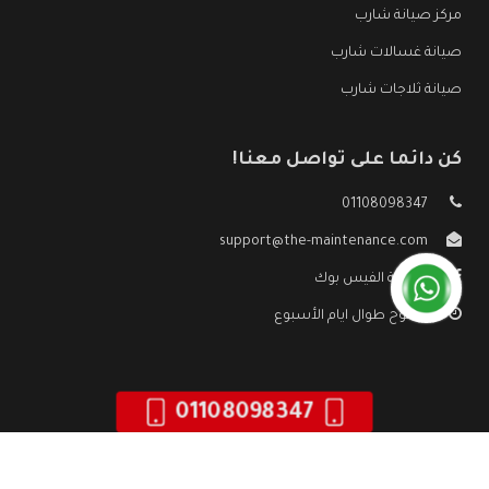
مركز صيانة شارب
صيانة غسالات شارب
صيانة ثلاجات شارب
كن دائما على تواصل معنا!
01108098347
support@the-maintenance.com
صفحة الفيس بوك
مفتوح طوال ايام الأسبوع
01108098347
جميع الحقوق محفوظه ©
صيانة شارب