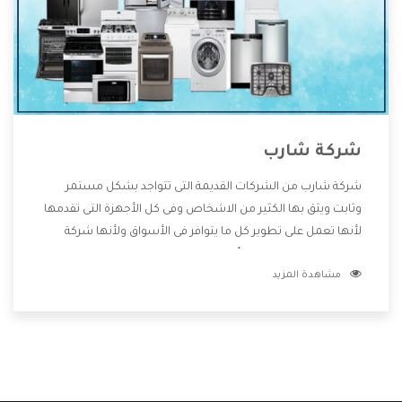
شركة شارب
شركة شارب من الشركات القديمة التى تتواجد بشكل مستمر
وثابت ويثق بها الكثير من الاشخاص وفى كل الأجهزة التى تقدمها
لأنها تعمل على تطوير كل ما يتوافر فى الأسواق ولأنها شركة
معروفة تهتم جدا بتوفير أفضل خدمات ما بعد البيع مع المنتجات
مشاهدة المزيد
وتقدم للعملاء أقوى العروض والخصومات التى تسهل على
المستهلك الاستمتاع بشراء جميع ما نقدمه لكم معنا هتجد كل
ما هو جديد وأفضل