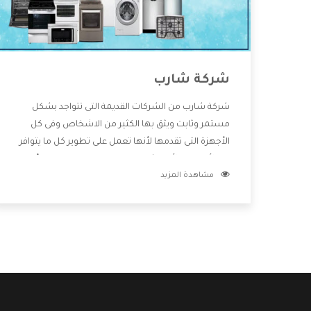
شركة شارب
شركة شارب من الشركات القديمة التى تتواجد بشكل
مستمر وثابت ويثق بها الكثير من الاشخاص وفى كل
الأجهزة التى تقدمها لأنها تعمل على تطوير كل ما يتوافر
فى الأسواق ولأنها شركة معروفة تهتم جدا بتوفير أفضل
مشاهدة المزيد
خدمات ما بعد البيع مع المنتجات وتقدم للعملاء أقوى
العروض والخصومات التى تسهل على المستهلك
الاستمتاع بشراء جميع ما نقدمه لكم معنا هتجد كل ما
هو جديد وأفضل