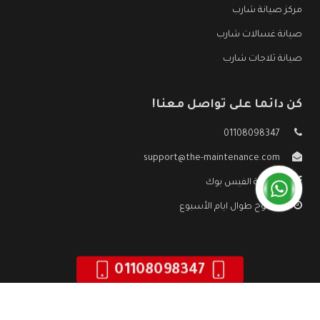
مركز صيانة شارب
صيانة غسالات شارب
صيانة ثلاجات شارب
كن دائما على تواصل معنا!
01108098347
support@the-maintenance.com
صفحة الفيس بوك
مفتوح طوال ايام الأسبوع
01108098347
جميع الحقوق محفوظه ©
صيانة شارب