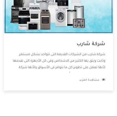
شركة شارب
شركة شارب من الشركات القديمة التى تتواجد بشكل مستمر
وثابت ويثق بها الكثير من الاشخاص وفى كل الأجهزة التى تقدمها
لأنها تعمل على تطوير كل ما يتوافر فى الأسواق ولأنها شركة
معروفة تهتم جدا بتوفير أفضل خدمات ما بعد البيع مع المنتجات
مشاهدة المزيد
وتقدم للعملاء أقوى العروض والخصومات التى تسهل على
المستهلك الاستمتاع بشراء جميع ما نقدمه لكم معنا هتجد كل
ما هو جديد وأفضل