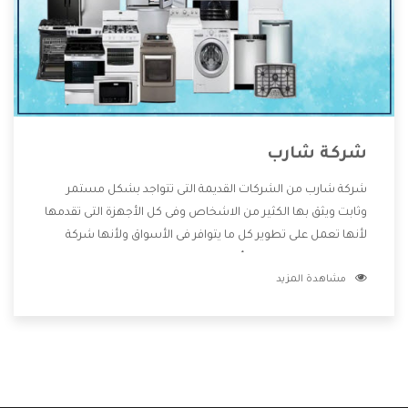
شركة شارب
شركة شارب من الشركات القديمة التى تتواجد بشكل مستمر
وثابت ويثق بها الكثير من الاشخاص وفى كل الأجهزة التى تقدمها
لأنها تعمل على تطوير كل ما يتوافر فى الأسواق ولأنها شركة
معروفة تهتم جدا بتوفير أفضل خدمات ما بعد البيع مع المنتجات
مشاهدة المزيد
وتقدم للعملاء أقوى العروض والخصومات التى تسهل على
المستهلك الاستمتاع بشراء جميع ما نقدمه لكم معنا هتجد كل
ما هو جديد وأفضل