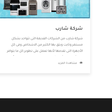
شركة شارب
شركة شارب من الشركات القديمة التى تتواجد بشكل
مستمر وثابت ويثق بها الكثير من الاشخاص وفى كل
الأجهزة التى تقدمها لأنها تعمل على تطوير كل ما يتوافر
فى الأسواق ولأنها شركة معروفة تهتم جدا بتوفير أفضل
مشاهدة المزيد
خدمات ما بعد البيع مع المنتجات وتقدم للعملاء أقوى
العروض والخصومات التى تسهل على المستهلك
الاستمتاع بشراء جميع ما نقدمه لكم معنا هتجد كل ما
هو جديد وأفضل