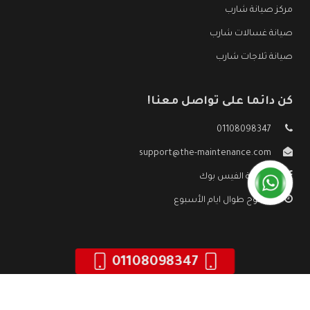
مركز صيانة شارب
صيانة غسالات شارب
صيانة ثلاجات شارب
كن دائما على تواصل معنا!
01108098347
support@the-maintenance.com
صفحة الفيس بوك
مفتوح طوال ايام الأسبوع
01108098347
جميع الحقوق محفوظه ©
صيانة شارب