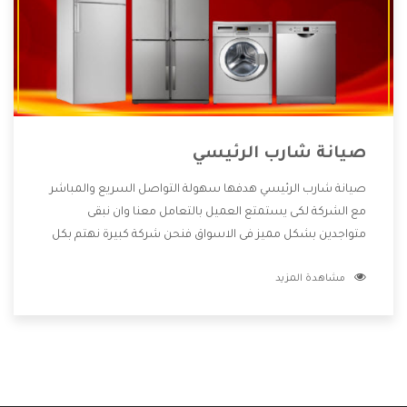
صيانة شارب الرئيسي
صيانة شارب الرئيسي هدفها سهولة التواصل السريع والمباشر
مع الشركة لكى يستمتع العميل بالتعامل معنا وان نبقى
متواجدين بشكل مميز فى الاسواق فنحن شركة كبيرة نهتم بكل
التفاصيل المهمة للعميل وان يستمتع بالخدمات التى تنفرد
مشاهدة المزيد
الشركة بها والتى تكون منها خدمة الصيانة التى تكون من أهم
الخدمات التى يرغب بها العميل لأنها تحافظ على كفاءة المنتج
كما أن شركة شارب تقدم لنا جميع الأجهزة التى نبحث عنها وأقوى
الأسعار التى تكون مناسبة لكثير من العملاء