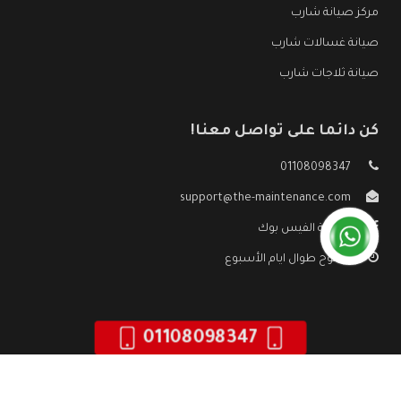
مركز صيانة شارب
صيانة غسالات شارب
صيانة ثلاجات شارب
كن دائما على تواصل معنا!
01108098347
support@the-maintenance.com
صفحة الفيس بوك
مفتوح طوال ايام الأسبوع
01108098347
جميع الحقوق محفوظه ©
صيانة شارب