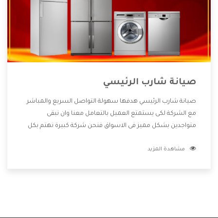
صيانة شارب الرئيسي
صيانة شارب الرئيسي هدفها سهولة التواصل السريع والمباشر
مع الشركة لكى يستمتع العميل بالتعامل معنا وان نبقى
متواجدين بشكل مميز فى الاسواق فنحن شركة كبيرة نهتم بكل
التفاصيل المهمة للعميل وان يستمتع بالخدمات التى تنفرد
مشاهدة المزيد
الشركة بها والتى تكون منها خدمة الصيانة التى تكون من أهم
الخدمات التى يرغب بها العميل لأنها تحافظ على كفاءة المنتج
كما أن شركة شارب تقدم لنا جميع الأجهزة التى نبحث عنها وأقوى
الأسعار التى تكون مناسبة لكثير من العملاء