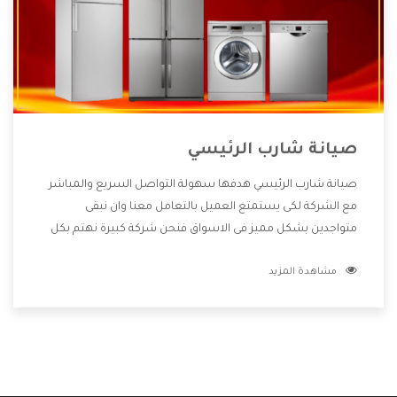
صيانة شارب الرئيسي
صيانة شارب الرئيسي هدفها سهولة التواصل السريع والمباشر
مع الشركة لكى يستمتع العميل بالتعامل معنا وان نبقى
متواجدين بشكل مميز فى الاسواق فنحن شركة كبيرة نهتم بكل
التفاصيل المهمة للعميل وان يستمتع بالخدمات التى تنفرد
مشاهدة المزيد
الشركة بها والتى تكون منها خدمة الصيانة التى تكون من أهم
الخدمات التى يرغب بها العميل لأنها تحافظ على كفاءة المنتج
كما أن شركة شارب تقدم لنا جميع الأجهزة التى نبحث عنها وأقوى
الأسعار التى تكون مناسبة لكثير من العملاء