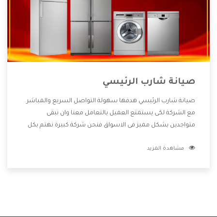
صيانة شارب الرئيسي
صيانة شارب الرئيسي هدفها سهولة التواصل السريع والمباشر
مع الشركة لكى يستمتع العميل بالتعامل معنا وان نبقى
متواجدين بشكل مميز فى الاسواق فنحن شركة كبيرة نهتم بكل
التفاصيل المهمة للعميل وان يستمتع بالخدمات التى تنفرد
مشاهدة المزيد
الشركة بها والتى تكون منها خدمة الصيانة التى تكون من أهم
الخدمات التى يرغب بها العميل لأنها تحافظ على كفاءة المنتج
كما أن شركة شارب تقدم لنا جميع الأجهزة التى نبحث عنها وأقوى
الأسعار التى تكون مناسبة لكثير من العملاء