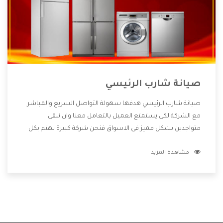
صيانة شارب الرئيسي
صيانة شارب الرئيسي هدفها سهولة التواصل السريع والمباشر
مع الشركة لكى يستمتع العميل بالتعامل معنا وان نبقى
متواجدين بشكل مميز فى الاسواق فنحن شركة كبيرة نهتم بكل
التفاصيل المهمة للعميل وان يستمتع بالخدمات التى تنفرد
مشاهدة المزيد
الشركة بها والتى تكون منها خدمة الصيانة التى تكون من أهم
الخدمات التى يرغب بها العميل لأنها تحافظ على كفاءة المنتج
كما أن شركة شارب تقدم لنا جميع الأجهزة التى نبحث عنها وأقوى
الأسعار التى تكون مناسبة لكثير من العملاء